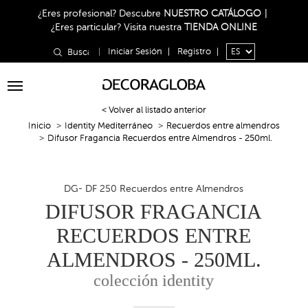
¿Eres profesional?
Descubre
NUESTRO CATÁLOGO
|
¿Eres particular?
Visita nuestra
TIENDA ONLINE
|
Iniciar Sesión
|
Registro
|
Toggle
navigation
< Volver al listado anterior
Inicio
Identity Mediterráneo
Recuerdos entre almendros
Difusor Fragancia Recuerdos entre Almendros - 250ml.
DG- DF 250 Recuerdos entre Almendros
DIFUSOR FRAGANCIA
RECUERDOS ENTRE
ALMENDROS - 250ML.
colección identity