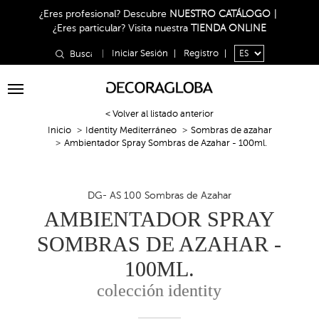
¿Eres profesional?
Descubre
NUESTRO CATÁLOGO
|
¿Eres particular?
Visita nuestra
TIENDA ONLINE
|
Iniciar Sesión
|
Registro
|
Toggle
navigation
< Volver al listado anterior
Inicio
Identity Mediterráneo
Sombras de azahar
Ambientador Spray Sombras de Azahar - 100ml.
DG- AS 100 Sombras de Azahar
AMBIENTADOR SPRAY
SOMBRAS DE AZAHAR -
100ML.
colección identity