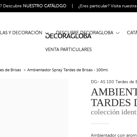
l?
Descubre
NUESTRO CATÁLOGO
|
¿Eres particular?
Visita nuestr
ELAS Y DECORACIÓN
DESCUBRE DECORAGLOBA
CA
VENTA PARTICULARES
es de Brisas
Ambientador Spray Tardes de Brisas - 100ml.
DG- AS 100 Tardes de B
AMBIEN
TARDES D
colección ident
Ambientador con aroma 