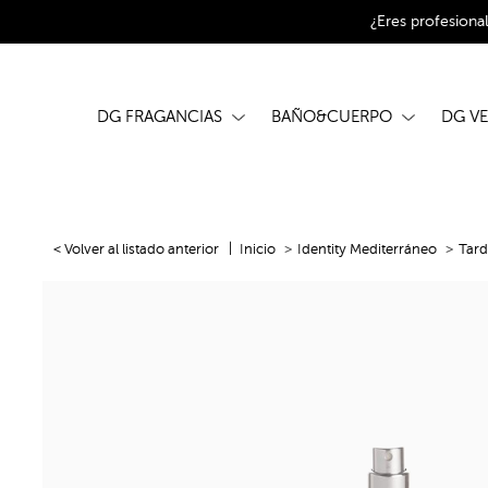
¿Eres profesiona
DG FRAGANCIAS
BAÑO&CUERPO
DG V
< Volver al listado anterior
Inicio
Identity Mediterráneo
Tard