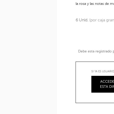
la rosa y las notas de 
6 Unid.
(por caja gra
Debe esta registrado pa
SI YA ES USUAR
ACCEDE
ESTA D