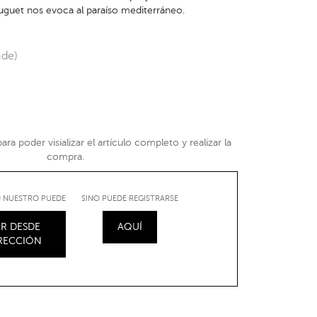
muguet nos evoca al paraíso mediterráneo.
nde)
ra poder visializar el artículo completo y realizar la
compra.
IO NUESTRO PUEDE
SINO PUEDE REGISTRARSE
R DESDE
AQUÍ
IRECCIÓN