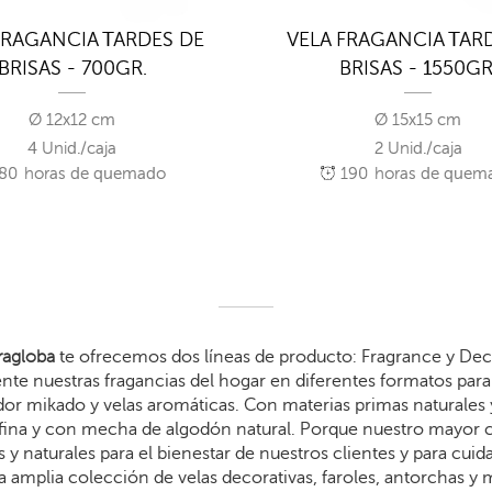
FRAGANCIA TARDES DE
VELA FRAGANCIA TAR
BRISAS - 700GR.
BRISAS - 1550GR
Ø 12x12 cm
Ø 15x15 cm
4 Unid./caja
2 Unid./caja
80
horas de quemado
190
horas de quem
agloba
te ofrecemos dos líneas de producto: Fragrance y Dec
te nuestras fragancias del hogar en diferentes formatos para 
dor mikado y velas aromáticas. Con materias primas naturales 
arafina y con mecha de algodón natural. Porque nuestro mayor
 y naturales para el bienestar de nuestros clientes y para cui
 amplia colección de velas decorativas, faroles, antorchas y