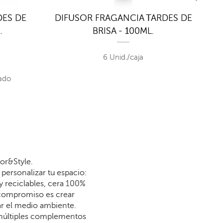
DES DE
DIFUSOR FRAGANCIA TARDES DE
DI
.
BRISA - 100ML.
6 Unid./caja
ado
or&Style.
personalizar tu espacio:
y reciclables, cera 100%
 compromiso es crear
dar el medio ambiente.
 múltiples complementos