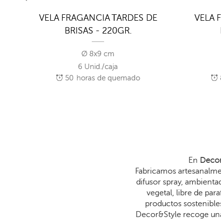
 DE
VELA FRAGANCIA TARDES DE
VELA 
BRISAS - 220GR.
Ø 8x9 cm
6 Unid./caja
50
horas de quemado
En
Decor
Fabricamos artesanalmen
difusor spray, ambienta
vegetal, libre de p
productos sostenibles
Decor&Style recoge una