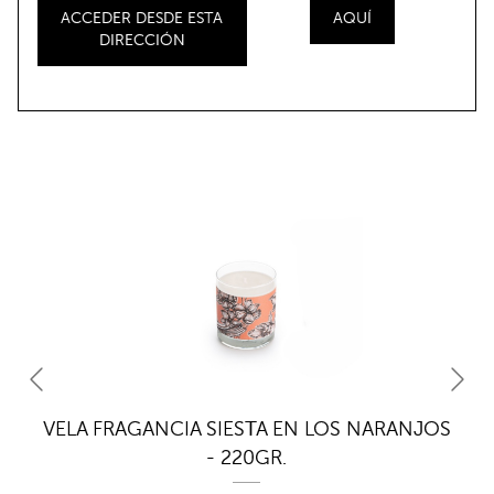
ACCEDER DESDE ESTA
AQUÍ
DIRECCIÓN
S
VELA FRAGANCIA SIESTA EN LOS NARANJOS
V
- 220GR.