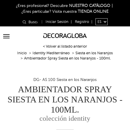
¿Eres profesional?
Descubre
NUESTRO CATÁLOGO
|
¿Eres particular?
Visita nuestra
TIENDA ONLINE
|
Iniciar Sesión
|
Registro
|
Toggle
navigation
< Volver al listado anterior
Inicio
Identity Mediterráneo
Siesta en los Naranjos
Ambientador Spray Siesta en los Naranjos - 100ml.
DG- AS 100 Siesta en los Naranjos
AMBIENTADOR SPRAY
SIESTA EN LOS NARANJOS -
100ML.
colección identity