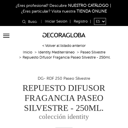
¿Eres profesional?
Descubre
NUESTRO CATÁLOGO
|
¿Eres particular?
Visita nuestra
TIENDA ONLINE
|
Iniciar Sesión
|
Registro
|
Toggle
navigation
< Volver al listado anterior
Inicio
Identity Mediterráneo
Paseo Silvestre
Repuesto Difusor Fragancia Paseo Silvestre - 250ml.
DG- RDF 250 Paseo Silvestre
REPUESTO DIFUSOR
FRAGANCIA PASEO
SILVESTRE - 250ML.
colección identity