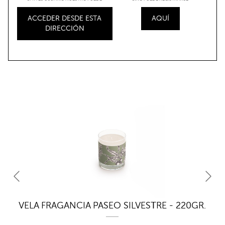
ACCEDER DESDE ESTA
AQUÍ
DIRECCIÓN
RE
VELA FRAGANCIA PASEO SILVESTRE - 220GR.
V