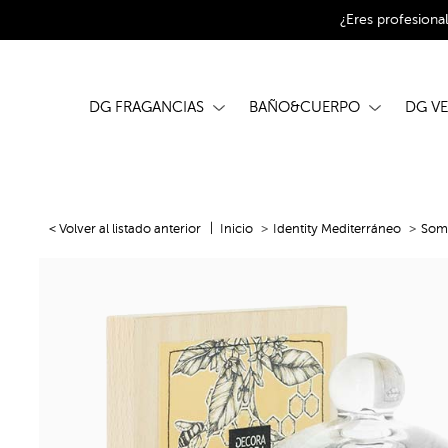
¿Eres profesiona
DG FRAGANCIAS
BAÑO&CUERPO
DG V
< Volver al listado anterior
Inicio
Identity Mediterráneo
Somb