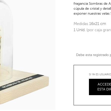
fragancia Sombras de A
cúpula de cristal y deta
exponer nuestras velas
Medidas
16x21 cm
1 Unid.
(por caja gra
Debe esta registrado pa
SI YA ES USUAR
ACCEDE
ESTA D