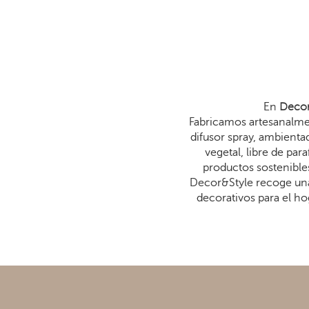
En
Decor
Fabricamos artesanalmen
difusor spray, ambienta
vegetal, libre de p
productos sostenibles
Decor&Style recoge una
decorativos para el ho