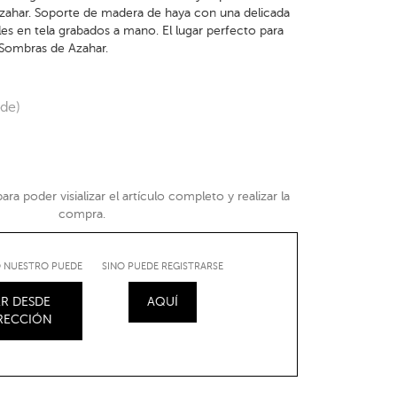
zahar. Soporte de madera de haya con una delicada
lles en tela grabados a mano. El lugar perfecto para
 Sombras de Azahar.
nde)
ra poder visializar el artículo completo y realizar la
compra.
IO NUESTRO PUEDE
SINO PUEDE REGISTRARSE
R DESDE
AQUÍ
IRECCIÓN