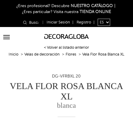
¿Eres profesional?
Descubre
NUESTRO CATÁLOGO
|
¿Eres particular?
Visita nuestra
TIENDA ONLINE
|
Iniciar Sesión
|
Registro
|
Toggle
navigation
< Volver al listado anterior
Inicio
Velas de decoración
Flores
Vela Flor Rosa Blanca XL
DG-VFRBXL 20
VELA FLOR ROSA BLANCA
XL
blanca