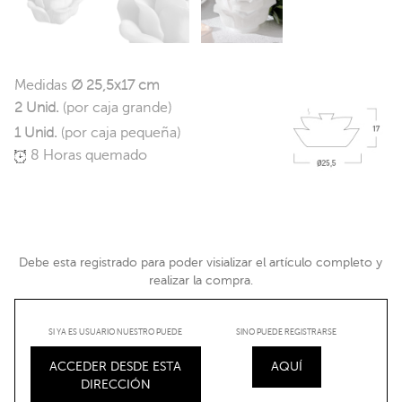
Medidas
Ø 25,5x17 cm
2 Unid.
(por caja grande)
1 Unid.
(por caja pequeña)
8 Horas quemado
Debe esta registrado para poder visializar el artículo completo y
realizar la compra.
SI YA ES USUARIO NUESTRO PUEDE
SINO PUEDE REGISTRARSE
ACCEDER DESDE ESTA
AQUÍ
DIRECCIÓN