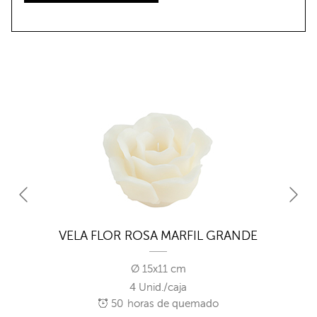
VELA FLOR ROSA MARFIL GRANDE
Ø 15x11 cm
4 Unid./caja
50
horas de quemado