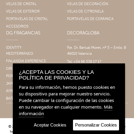
VELAS DE CRISTAL
VELAS DE DECORACIÓN
VELAS DE EXTERIOR
VELAS DE CITRONELA
PORTAVELAS DE CRISTAL
PORTAVELAS DE CERÁMICA
ACCESORIOS
DG FRAGANCIAS
DECORAGLOBA
IDENTITY
Pje. Dr. Bartual Moret, nº 5 – Entlo. B
MEDITERRÁNEO
46010 Valencia
FINLANDIA EXPERIENCE
Tel: +34 96 338 17 17
Fax: +34 96 061 30 14
GRECIA EXPERIENCE
¿ACEPTA LAS COOKIES Y LA
info@decoragloba.com
PORTUGAL EXPERIENCE
POLÍTICA DE PRIVACIDAD?
JAPÓN EXPERIENCE
Para su información, hemos puesto cookies en
ÁFRICA EXPERIENCE
su dispositivo para mejorar nuestro servicio.
BAÑO&CUERPO
Puede cambiar la configuración de las cookies
en su navegador en cualquier momento.
Más
información
Aceptar Cookies
Personalizar Cookies
© 2026 Decoragloba - Velas para profesionales y eventos | Fragancias de
hogar. Todos los derechos reservados.
Condiciones de venta
|
Aviso