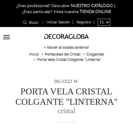
¿Eres profesional?
Descubre
NUESTRO CATÁLOGO
|
¿Eres particular?
Visita nuestra
TIENDA ONLINE
|
Iniciar Sesión
|
Registro
|
Toggle
navigation
< Volver al listado anterior
Inicio
Portavelas de Cristal
Colgantes
Porta Vela Cristal Colgante "Linterna"
DG-CCLT M.
PORTA VELA CRISTAL
COLGANTE "LINTERNA"
cristal