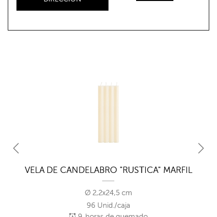
JA
VELA DE CANDELABRO "RUSTICA" MARFIL
Ø 2,2x24,5 cm
96 Unid./caja
9
horas de quemado