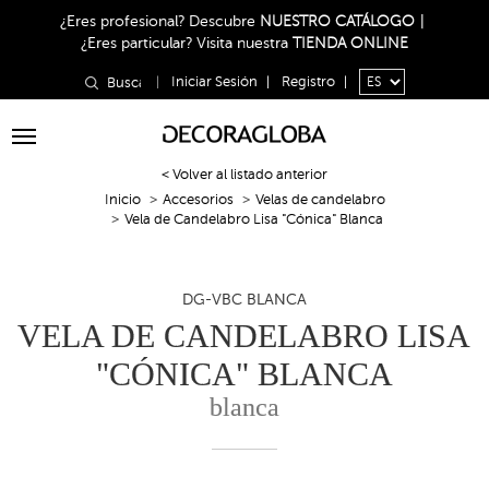
¿Eres profesional?
Descubre
NUESTRO CATÁLOGO
|
¿Eres particular?
Visita nuestra
TIENDA ONLINE
|
Iniciar Sesión
|
Registro
|
Toggle
navigation
< Volver al listado anterior
Inicio
Accesorios
Velas de candelabro
Vela de Candelabro Lisa "Cónica" Blanca
DG-VBC BLANCA
VELA DE CANDELABRO LISA
"CÓNICA" BLANCA
blanca