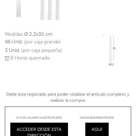
Medidas
Ø 2,2x30 cm
96 Unid.
(por caja grande)
3 Unid.
(por caja pequeña)
8 Horas quemado
Debe esta registrado para poder visializar el artículo completo y
realizar la compra.
SI YA ES USUARIO NUESTRO PUEDE
SINO PUEDE REGISTRARSE
ACCEDER DESDE ESTA
AQUÍ
DIRECCIÓN