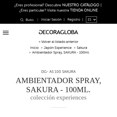
¿Eres profesional?
Descubre
NUESTRO CATÁLOGO
|
¿Eres particular?
Visita nuestra
TIENDA ONLINE
|
Iniciar Sesión
|
Registro
|
Toggle
navigation
< Volver al listado anterior
Inicio
Japón Experience
Sakura
Ambientador Spray, SAKURA - 100ml.
DG- AS 100 SAKURA
AMBIENTADOR SPRAY,
SAKURA - 100ML.
colección experiences