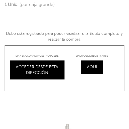
1 Unid.
(por caja grande)
Debe esta registrado para poder visializar el artículo completo y
realizar la compra.
SI YA ES USUARIO NUESTRO PUEDE
SINO PUEDE REGISTRARSE
ACCEDER DESDE ESTA
AQUÍ
DIRECCIÓN