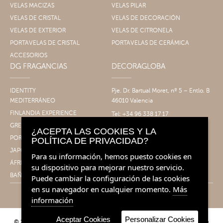
VELAS MACIZAS
VELAS PILAR
VELAS DE CRISTAL
VELAS DE DECORACIÓN
VELAS DE EXTERIOR
VELAS DE CITRONELA
PORTAVELAS DE CRISTAL
PORTAVELAS DE CERÁMICA
ACCESORIOS
DG FRAGANCIAS
DECORAGLOBA
IDENTITY
Pje. Dr. Bartual Moret, nº 5 – Entlo. B
MEDITERRÁNEO
46010 Valencia
FINLANDIA EXPERIENCE
Tel: +34 96 338 17 17
Fax: +34 96 061 30 14
GRECIA EXPERIENCE
¿ACEPTA LAS COOKIES Y LA
info@decoragloba.com
PORTUGAL EXPERIENCE
POLÍTICA DE PRIVACIDAD?
JAPÓN EXPERIENCE
Para su información, hemos puesto cookies en
ÁFRICA EXPERIENCE
su dispositivo para mejorar nuestro servicio.
BAÑO&CUERPO
Puede cambiar la configuración de las cookies
en su navegador en cualquier momento.
Más
información
Aceptar Cookies
Personalizar Cookies
© 2026 Decoragloba - Velas para profesionales y eventos | Fragancias de