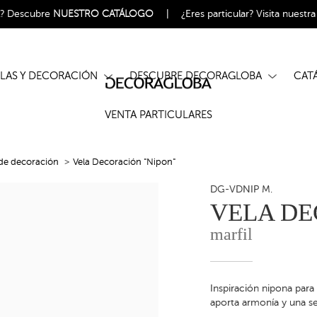
l?
Descubre
NUESTRO CATÁLOGO
|
¿Eres particular?
Visita nuestr
ELAS Y DECORACIÓN
DESCUBRE DECORAGLOBA
CA
VENTA PARTICULARES
 de decoración
Vela Decoración "Nipon"
DG-VDNIP M.
VELA DE
marfil
Inspiración nipona para
aporta armonía y una se