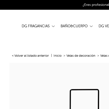
¿Eres profesiona
DG FRAGANCIAS
BAÑO&CUERPO
DG V
< Volver al listado anterior
Inicio
Velas de decoración
Velas