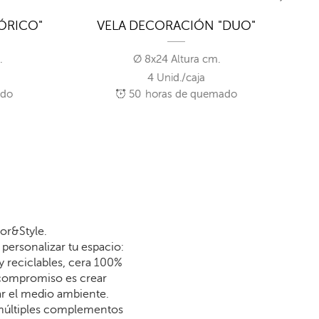
ÓRICO"
VELA DECORACIÓN "DUO"
.
Ø 8x24 Altura cm.
4 Unid./caja
ado
50
horas de quemado
or&Style.
personalizar tu espacio:
y reciclables, cera 100%
 compromiso es crear
dar el medio ambiente.
 múltiples complementos