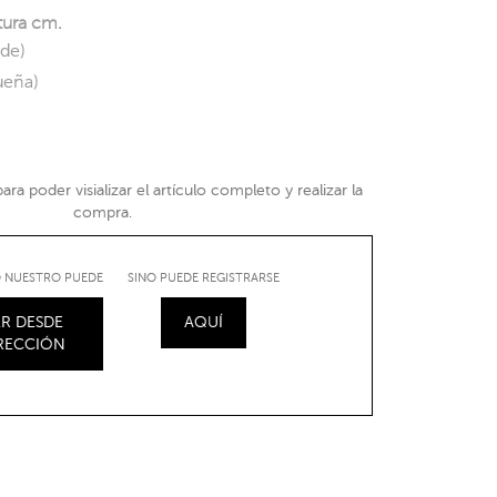
tura cm.
nde)
ueña)
ra poder visializar el artículo completo y realizar la
compra.
IO NUESTRO PUEDE
SINO PUEDE REGISTRARSE
R DESDE
AQUÍ
IRECCIÓN