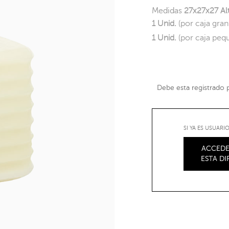
Medidas
27x27x27 Al
1 Unid.
(por caja gra
1 Unid.
(por caja peq
Debe esta registrado pa
SI YA ES USUAR
ACCEDE
ESTA D