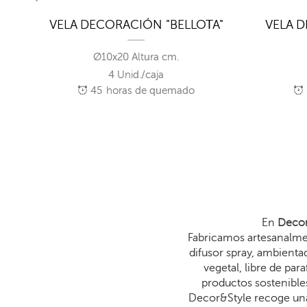
BRO
VELA DECORACIÓN "BELLOTA"
VELA D
Ø10x20 Altura cm.
4 Unid./caja
45
horas de quemado
En
Decor
Fabricamos artesanalmen
difusor spray, ambienta
vegetal, libre de p
productos sostenibles
Decor&Style recoge una