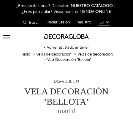
¿Eres profesional?
Descubre
NUESTRO CATÁLOGO
|
¿Eres particular?
Visita nuestra
TIENDA ONLINE
|
Iniciar Sesión
|
Registro
|
Toggle
navigation
< Volver al listado anterior
Inicio
Velas de decoración
Velas de decoración
Vela Decoración "Bellota"
DG-VDBEL M
VELA DECORACIÓN
"BELLOTA"
marfil