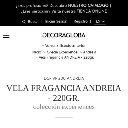
¿Eres profesional?
Descubre
NUESTRO CATÁLOGO
|
¿Eres particular?
Visita nuestra
TIENDA ONLINE
|
Iniciar Sesión
|
Registro
|
Toggle
navigation
< Volver al listado anterior
Inicio
Grecia Experience
Andreia
Vela Fragancia ANDREIA - 220gr.
DG- VF 200 ANDREIA
VELA FRAGANCIA ANDREIA
- 220GR.
colección experiences