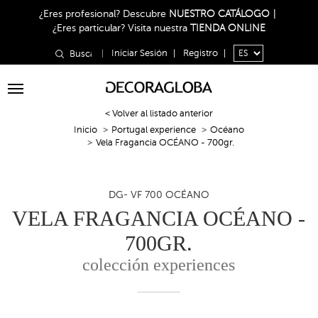
¿Eres profesional?
Descubre
NUESTRO CATÁLOGO
|
¿Eres particular?
Visita nuestra
TIENDA ONLINE
|
Iniciar Sesión
|
Registro
|
Toggle
navigation
< Volver al listado anterior
Inicio
Portugal experience
Océano
Vela Fragancia OCÉANO - 700gr.
DG- VF 700 OCÉANO
VELA FRAGANCIA OCÉANO -
700GR.
colección experiences