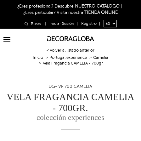
¿Eres profesional?
Descubre
NUESTRO CATÁLOGO
|
¿Eres particular?
Visita nuestra
TIENDA ONLINE
|
Iniciar Sesión
|
Registro
|
Toggle
navigation
< Volver al listado anterior
Inicio
Portugal experience
Camelia
Vela Fragancia CAMELIA - 700gr.
DG- VF 700 CAMELIA
VELA FRAGANCIA CAMELIA
- 700GR.
colección experiences