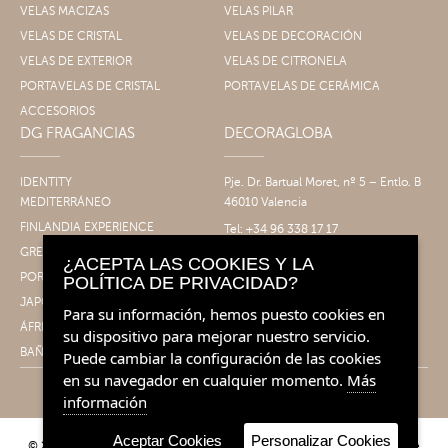
VELAS MACIZAS
VELAS PILAR
VELAS DE CRISTAL
VELAS DE DECORACIÓN
VELAS DE EXTERIOR
VELAS DE CITRONELA
PORTAVELAS DE CRISTAL
PORTAVELAS DE CERÁMICA
ACCESORIOS
DG FRAGANCIAS
DECORAGLOBA
IDENTITY
Pje. Dr. Bartual Moret, nº 5 – Entlo. B
MEDITERRÁNEO
46010 Valencia
FINLANDIA EXPERIENCE
Tel: +34 96 338 17 17
Fax: +34 96 061 30 14
GRECIA EXPERIENCE
¿ACEPTA LAS COOKIES Y LA
info@decoragloba.com
PORTUGAL EXPERIENCE
POLÍTICA DE PRIVACIDAD?
JAPÓN EXPERIENCE
Para su información, hemos puesto cookies en
ÁFRICA EXPERIENCE
su dispositivo para mejorar nuestro servicio.
BAÑO&CUERPO
Puede cambiar la configuración de las cookies
en su navegador en cualquier momento.
Más
información
Aceptar Cookies
Personalizar Cookies
© 2026 Decoragloba - Velas para profesionales y eventos | Fragancias de