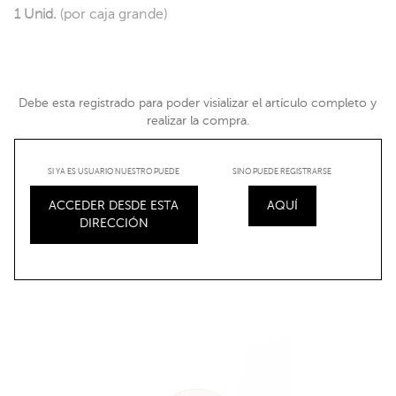
1 Unid.
(por caja grande)
Debe esta registrado para poder visializar el artículo completo y
realizar la compra.
SI YA ES USUARIO NUESTRO PUEDE
SINO PUEDE REGISTRARSE
ACCEDER DESDE ESTA
AQUÍ
DIRECCIÓN