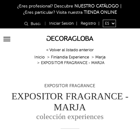
¿Eres profesional?
Descubre
NUESTRO CATÁLOGO
|
¿Eres particular?
Visita nuestra
TIENDA ONLINE
|
Iniciar Sesión
|
Registro
|
Toggle
navigation
< Volver al listado anterior
Inicio
Finlandia Experience
Marja
EXPOSITOR FRAGRANCE - MARJA
EXPOSITOR FRAGRANCE
EXPOSITOR FRAGRANCE -
MARJA
colección experiences