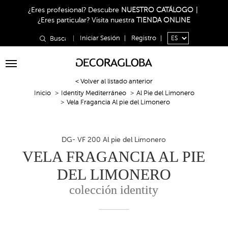
¿Eres profesional?
Descubre
NUESTRO CATÁLOGO
|
¿Eres particular?
Visita nuestra
TIENDA ONLINE
|
Iniciar Sesión
|
Registro
|
Toggle
navigation
< Volver al listado anterior
Inicio
Identity Mediterráneo
Al Pie del Limonero
Vela Fragancia Al pie del Limonero
DG- VF 200 Al pie del Limonero
VELA FRAGANCIA AL PIE
DEL LIMONERO
colección identity