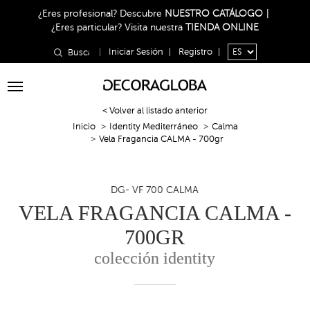
¿Eres profesional?
Descubre
NUESTRO CATÁLOGO
|
¿Eres particular?
Visita nuestra
TIENDA ONLINE
|
Iniciar Sesión
|
Registro
|
Toggle
navigation
< Volver al listado anterior
Inicio
Identity Mediterráneo
Calma
Vela Fragancia CALMA - 700gr
DG- VF 700 CALMA
VELA FRAGANCIA CALMA -
700GR
colección identity