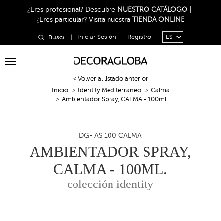
¿Eres profesional?
Descubre
NUESTRO CATÁLOGO
|
¿Eres particular?
Visita nuestra
TIENDA ONLINE
|
Iniciar Sesión
|
Registro
|
Toggle
navigation
< Volver al listado anterior
Inicio
Identity Mediterráneo
Calma
Ambientador Spray, CALMA - 100ml.
DG- AS 100 CALMA
AMBIENTADOR SPRAY,
CALMA - 100ML.
colección identity