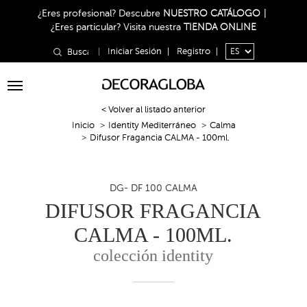
¿Eres profesional?
Descubre
NUESTRO CATÁLOGO
|
¿Eres particular?
Visita nuestra
TIENDA ONLINE
|
Iniciar Sesión
|
Registro
|
Toggle
navigation
< Volver al listado anterior
Inicio
Identity Mediterráneo
Calma
Difusor Fragancia CALMA - 100ml.
DG- DF 100 CALMA
DIFUSOR FRAGANCIA
CALMA - 100ML.
colección identity