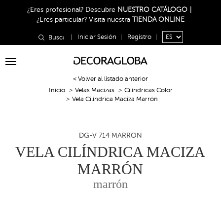
¿Eres profesional?
Descubre
NUESTRO CATÁLOGO
|
¿Eres particular?
Visita nuestra
TIENDA ONLINE
|
Iniciar Sesión
|
Registro
|
Toggle
navigation
< Volver al listado anterior
Inicio
Velas Macizas
Cilíndricas Color
Vela Cilíndrica Maciza Marrón
DG-V 714 MARRON
VELA CILÍNDRICA MACIZA
MARRÓN
marrón