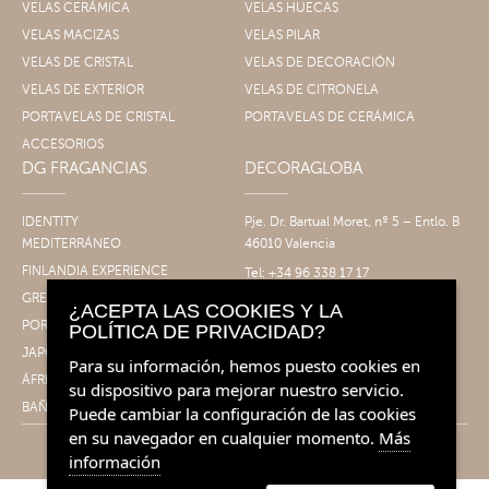
VELAS CERÁMICA
VELAS HUECAS
VELAS MACIZAS
VELAS PILAR
VELAS DE CRISTAL
VELAS DE DECORACIÓN
VELAS DE EXTERIOR
VELAS DE CITRONELA
PORTAVELAS DE CRISTAL
PORTAVELAS DE CERÁMICA
ACCESORIOS
DG FRAGANCIAS
DECORAGLOBA
IDENTITY
Pje. Dr. Bartual Moret, nº 5 – Entlo. B
MEDITERRÁNEO
46010 Valencia
FINLANDIA EXPERIENCE
Tel: +34 96 338 17 17
Fax: +34 96 061 30 14
GRECIA EXPERIENCE
¿ACEPTA LAS COOKIES Y LA
info@decoragloba.com
PORTUGAL EXPERIENCE
POLÍTICA DE PRIVACIDAD?
JAPÓN EXPERIENCE
Para su información, hemos puesto cookies en
ÁFRICA EXPERIENCE
su dispositivo para mejorar nuestro servicio.
BAÑO&CUERPO
Puede cambiar la configuración de las cookies
en su navegador en cualquier momento.
Más
información