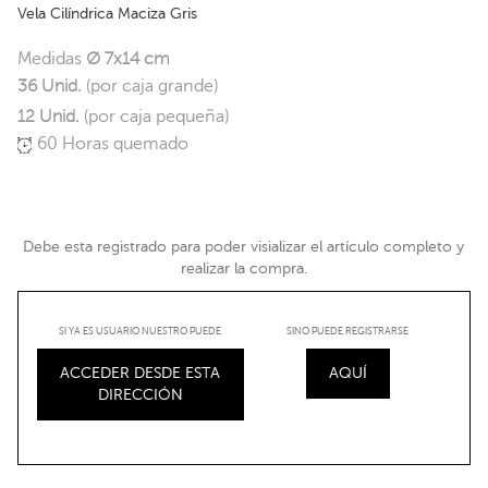
Vela Cilíndrica Maciza Gris
Medidas
Ø 7x14 cm
36 Unid.
(por caja grande)
12 Unid.
(por caja pequeña)
60 Horas quemado
Debe esta registrado para poder visializar el artículo completo y
realizar la compra.
SI YA ES USUARIO NUESTRO PUEDE
SINO PUEDE REGISTRARSE
ACCEDER DESDE ESTA
AQUÍ
DIRECCIÓN