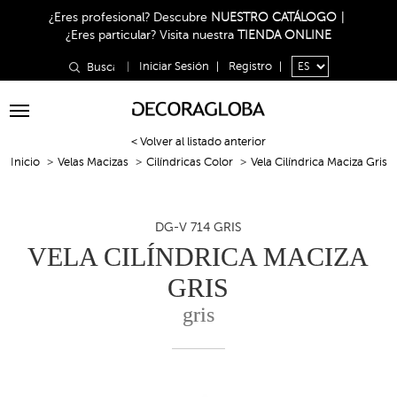
¿Eres profesional?
Descubre
NUESTRO CATÁLOGO
|
¿Eres particular?
Visita nuestra
TIENDA ONLINE
|
Iniciar Sesión
|
Registro
|
Toggle
navigation
< Volver al listado anterior
Inicio
Velas Macizas
Cilíndricas Color
Vela Cilíndrica Maciza Gris
DG-V 714 GRIS
VELA CILÍNDRICA MACIZA
GRIS
gris