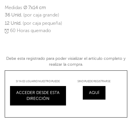
Medidas
Ø 7x14 cm
36 Unid.
(por caja grande)
12 Unid.
(por caja pequeña)
60 Horas quemado
Debe esta registrado para poder visializar el artículo completo y
realizar la compra.
SI YA ES USUARIO NUESTRO PUEDE
SINO PUEDE REGISTRARSE
ACCEDER DESDE ESTA
AQUÍ
DIRECCIÓN