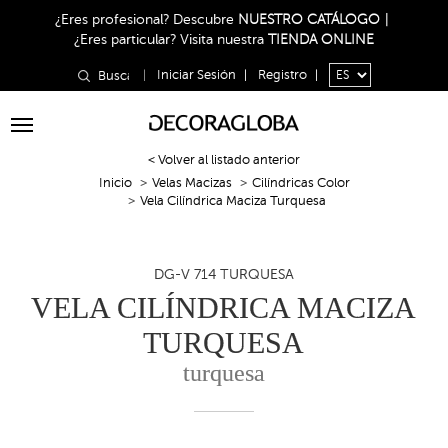
¿Eres profesional?
Descubre
NUESTRO CATÁLOGO
|
¿Eres particular?
Visita nuestra
TIENDA ONLINE
|
Iniciar Sesión
|
Registro
|
Toggle
navigation
< Volver al listado anterior
Inicio
Velas Macizas
Cilíndricas Color
Vela Cilíndrica Maciza Turquesa
DG-V 714 TURQUESA
VELA CILÍNDRICA MACIZA
TURQUESA
turquesa