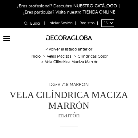
¿Eres profesional?
Descubre
NUESTRO CATÁLOGO
|
¿Eres particular?
Visita nuestra
TIENDA ONLINE
|
Iniciar Sesión
|
Registro
|
Toggle
navigation
< Volver al listado anterior
Inicio
Velas Macizas
Cilíndricas Color
Vela Cilíndrica Maciza Marrón
DG-V 718 MARRON
VELA CILÍNDRICA MACIZA
MARRÓN
marrón