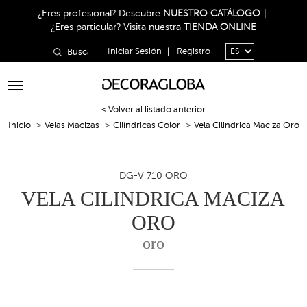
¿Eres profesional?
Descubre
NUESTRO CATÁLOGO
|
¿Eres particular?
Visita nuestra
TIENDA ONLINE
|
Iniciar Sesión
|
Registro
|
Toggle
navigation
< Volver al listado anterior
Inicio
Velas Macizas
Cilíndricas Color
Vela Cilindrica Maciza Oro
DG-V 710 ORO
VELA CILINDRICA MACIZA
ORO
oro