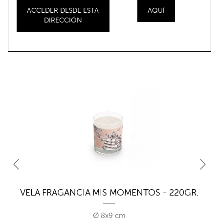
ACCEDER DESDE ESTA
AQUÍ
DIRECCIÓN
VELA FRAGANCIA MIS MOMENTOS - 220GR.
V
Ø 8x9 cm