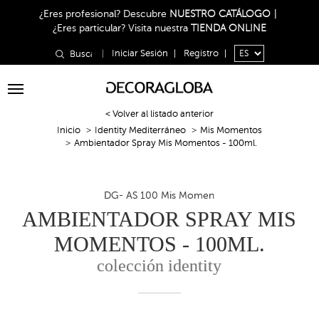
¿Eres profesional?
Descubre
NUESTRO CATÁLOGO
|
¿Eres particular?
Visita nuestra
TIENDA ONLINE
|
Iniciar Sesión
|
Registro
|
Toggle
navigation
< Volver al listado anterior
Inicio
Identity Mediterráneo
Mis Momentos
Ambientador Spray Mis Momentos - 100ml.
DG- AS 100 Mis Momen
AMBIENTADOR SPRAY MIS
MOMENTOS - 100ML.
colección identity