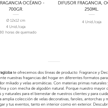
FRAGANCIA OCÉANO -
DIFUSOR FRAGANCIA, 
700GR.
250ML.
Ø 12x12 cm
4 Unid./caja
4 Unid./caja
80
horas de quemado
agloba
te ofrecemos dos líneas de producto: Fragrance y Dec
te nuestras fragancias del hogar en diferentes formatos para 
dor mikado y velas aromáticas. Con materias primas naturales 
arafina y con mecha de algodón natural. Porque nuestro mayor
 y naturales para el bienestar de nuestros clientes y para cui
 amplia colección de velas decorativas, faroles, antorchas y
gar y tus eventos, tanto en interior como en exterior. Descub