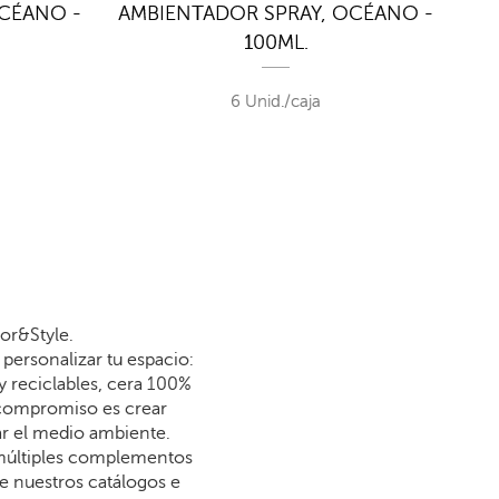
OCÉANO -
AMBIENTADOR SPRAY, OCÉANO -
RE
100ML.
6 Unid./caja
or&Style.
personalizar tu espacio:
y reciclables, cera 100%
 compromiso es crear
dar el medio ambiente.
 múltiples complementos
re nuestros catálogos e