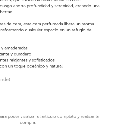
musgo aporta profundidad y serenidad, creando una
ibertad.
es de cera, esta cera perfumada libera un aroma
ransformando cualquier espacio en un refugio de
s y amaderadas
izante y duradero
ntes relajantes y sofisticados
 con un toque oceánico y natural
ande)
ra poder visializar el artículo completo y realizar la
compra.