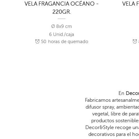
O -
VELA FRAGANCIA OCÉANO -
VELA 
220GR.
Ø 8x9 cm
6 Unid./caja
50
horas de quemado
En
Decor
Fabricamos artesanalmen
difusor spray, ambienta
vegetal, libre de p
productos sostenibles
Decor&Style recoge una
decorativos para el ho