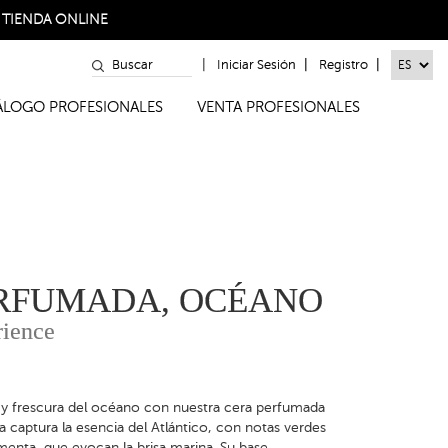
a
TIENDA ONLINE
|
|
|
Iniciar Sesión
Registro
TÁLOGO PROFESIONALES
VENTA PROFESIONALES
ERFUMADA, OCÉANO
rience
 y frescura del océano con nuestra cera perfumada
captura la esencia del Atlántico, con notas verdes
menta, que evocan la brisa marina. Su base