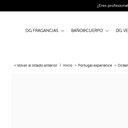
¿Eres profesiona
DG FRAGANCIAS
BAÑO&CUERPO
DG V
< Volver al listado anterior
Inicio
Portugal experience
Océa