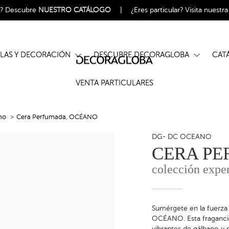
l?
Descubre
NUESTRO CATÁLOGO
|
¿Eres particular?
Visita nuestr
ELAS Y DECORACIÓN
DESCUBRE DECORAGLOBA
CA
VENTA PARTICULARES
no
Cera Perfumada, OCÉANO
DG- DC OCEANO
CERA P
colección expe
Sumérgete en la fuerza
OCÉANO. Esta fragancia 
vibrantes de gálbano y 