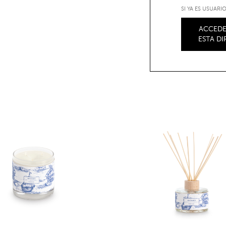
SI YA ES USUAR
ACCEDE
ESTA D