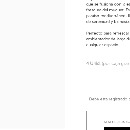
que se fusiona con la el
frescura del muguet. Es
paraíso mediterráneo, 
de serenidad y bienestar
Perfecto para refrescar 
ambientador de larga d
cualquier espacio.
4 Unid.
(por caja gra
Debe esta registrado pa
SI YA ES USUAR