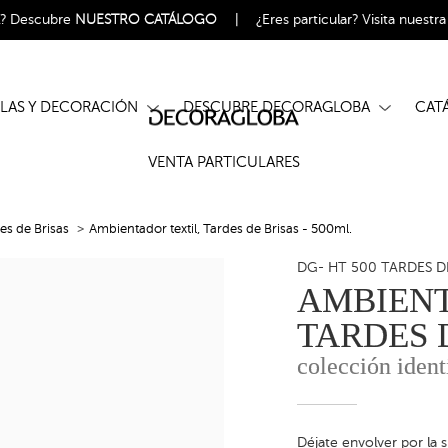
l?
Descubre
NUESTRO CATÁLOGO
|
¿Eres particular?
Visita nuestr
ELAS Y DECORACIÓN
DESCUBRE DECORAGLOBA
CA
VENTA PARTICULARES
es de Brisas
Ambientador textil, Tardes de Brisas - 500ml.
DG- HT 500 TARDES D
AMBIENT
TARDES D
colección ident
Déjate envolver por la 