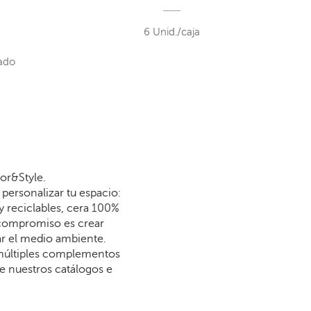
6 Unid./caja
ado
or&Style.
personalizar tu espacio:
y reciclables, cera 100%
 compromiso es crear
dar el medio ambiente.
 múltiples complementos
re nuestros catálogos e