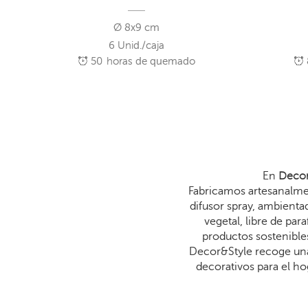
Ø 8x9 cm
6 Unid./caja
50
horas de quemado
En
Decor
Fabricamos artesanalmen
difusor spray, ambienta
vegetal, libre de p
productos sostenibles
Decor&Style recoge una
decorativos para el ho