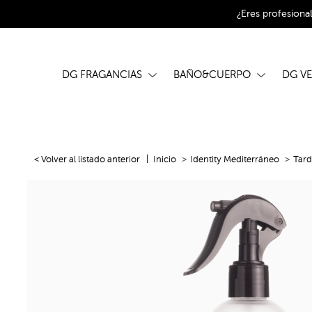
¿Eres profesiona
DG FRAGANCIAS
BAÑO&CUERPO
DG V
< Volver al listado anterior
Inicio
Identity Mediterráneo
Tard