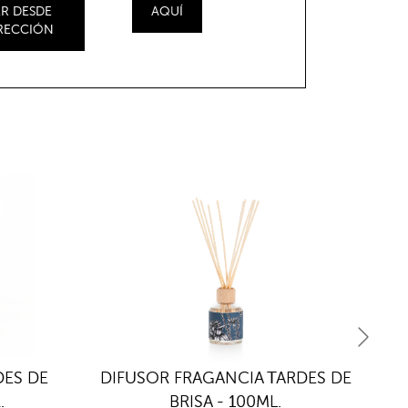
R DESDE
AQUÍ
IRECCIÓN
DES DE
DIFUSOR FRAGANCIA TARDES DE
DI
.
BRISA - 100ML.