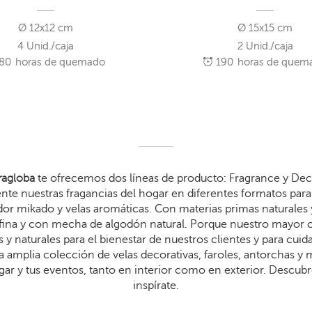
Ø 12x12 cm
Ø 15x15 cm
4 Unid./caja
2 Unid./caja
80
horas de quemado
190
horas de quem
agloba
te ofrecemos dos líneas de producto: Fragrance y Dec
te nuestras fragancias del hogar en diferentes formatos para 
dor mikado y velas aromáticas. Con materias primas naturales 
arafina y con mecha de algodón natural. Porque nuestro mayor
 y naturales para el bienestar de nuestros clientes y para cui
 amplia colección de velas decorativas, faroles, antorchas y
gar y tus eventos, tanto en interior como en exterior. Descub
inspírate.