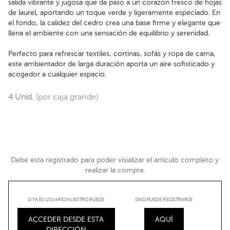
salida vibrante y jugosa que da paso a un corazón fresco de hojas
de laurel, aportando un toque verde y ligeramente especiado. En
el fondo, la calidez del cedro crea una base firme y elegante que
llena el ambiente con una sensación de equilibrio y serenidad.
Perfecto para refrescar textiles, cortinas, sofás y ropa de cama,
este ambientador de larga duración aporta un aire sofisticado y
acogedor a cualquier espacio.
4 Unid.
(por caja grande)
Debe esta registrado para poder visializar el artículo completo y
realizar la compra.
SI YA ES USUARIO NUESTRO PUEDE
SINO PUEDE REGISTRARSE
ACCEDER DESDE ESTA
AQUÍ
DIRECCIÓN