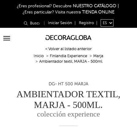
¿Eres profesional?
Descubre
NUESTRO CATÁLOGO
|
¿Eres particular?
Visita nuestra
TIENDA ONLINE
|
Iniciar Sesión
|
Registro
|
Toggle
navigation
< Volver al listado anterior
Inicio
Finlandia Experience
Marja
Ambientador textil, MARJA - 500ml.
DG- HT 500 MARJA
AMBIENTADOR TEXTIL,
MARJA - 500ML.
colección experience