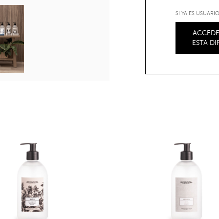
SI YA ES USUAR
ACCEDE
ESTA D