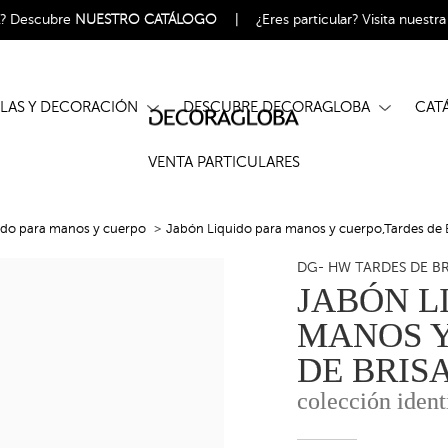
l?
Descubre
NUESTRO CATÁLOGO
|
¿Eres particular?
Visita nuestr
ELAS Y DECORACIÓN
DESCUBRE DECORAGLOBA
CA
VENTA PARTICULARES
ido para manos y cuerpo
Jabón Liquido para manos y cuerpo,Tardes de 
DG- HW TARDES DE BR
JABÓN L
MANOS Y
DE BRIS
colección ident