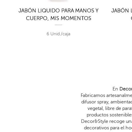
 Y
JABÓN LIQUIDO PARA MANOS Y
JABÓN 
CUERPO, MIS MOMENTOS
6 Unid./caja
En
Decor
Fabricamos artesanalmen
difusor spray, ambienta
vegetal, libre de p
productos sostenibles
Decor&Style recoge una
decorativos para el ho