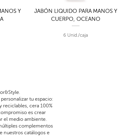
MANOS Y
JABÓN LIQUIDO PARA MANOS Y
JA
IA
CUERPO, OCEANO
6 Unid./caja
or&Style.
personalizar tu espacio:
y reciclables, cera 100%
 compromiso es crear
dar el medio ambiente.
 múltiples complementos
re nuestros catálogos e