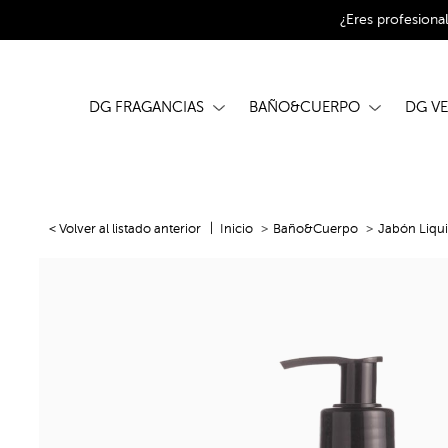
¿Eres profesiona
DG FRAGANCIAS
BAÑO&CUERPO
DG V
< Volver al listado anterior
Inicio
Baño&Cuerpo
Jabón Liqu