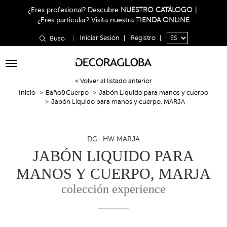
¿Eres profesional?
Descubre
NUESTRO CATÁLOGO
|
¿Eres particular?
Visita nuestra
TIENDA ONLINE
|
Iniciar Sesión
|
Registro
|
Toggle
navigation
< Volver al listado anterior
Inicio
Baño&Cuerpo
Jabón Liquido para manos y cuerpo
Jabón Liquido para manos y cuerpo, MARJA
DG- HW MARJA
JABÓN LIQUIDO PARA
MANOS Y CUERPO, MARJA
colección experience