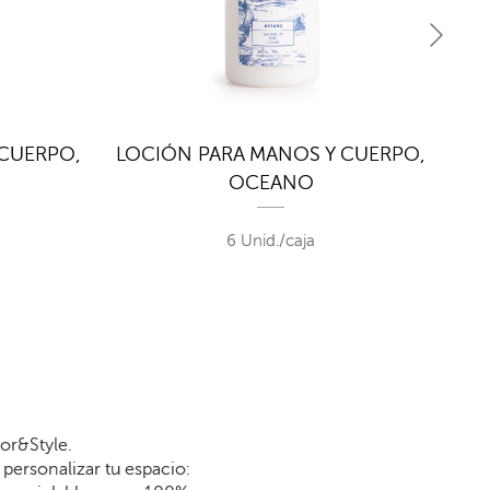
 CUERPO,
LOCIÓN PARA MANOS Y CUERPO,
LO
OCEANO
6 Unid./caja
or&Style.
personalizar tu espacio: