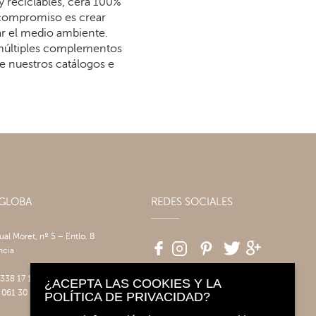
y reciclables, cera 100%
 compromiso es crear
dar el medio ambiente.
 múltiples complementos
re nuestros catálogos e
AGLOBA
REDES SOCIALES
tual Moret, nº 5 – Entlo. B
ncia
 338 17 17
¿ACEPTA LAS COOKIES Y LA
 061 30 14
POLÍTICA DE PRIVACIDAD?