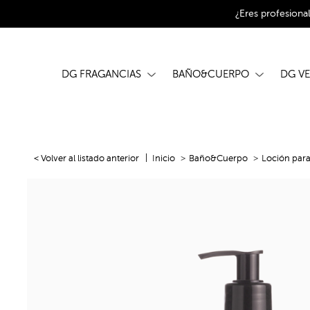
¿Eres profesiona
DG FRAGANCIAS
BAÑO&CUERPO
DG V
< Volver al listado anterior
Inicio
Baño&Cuerpo
Loción par