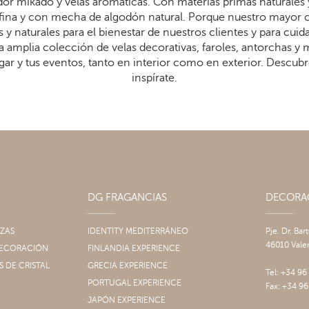
dor mikado y velas aromáticas. Con materias primas naturales 
arafina y con mecha de algodón natural. Porque nuestro mayor
 y naturales para el bienestar de nuestros clientes y para cui
 amplia colección de velas decorativas, faroles, antorchas y
gar y tus eventos, tanto en interior como en exterior. Descub
inspírate.
DG FRAGANCIAS
DECOR
IZAS
IDENTITY MEDITERRÁNEO
Pje. Dr. Bar
46010 Vale
 DECORACIÓN
FINLANDIA EXPERIENCE
S DE CRISTAL
GRECIA EXPERIENCE
Tel: +34 96
PORTUGAL EXPERIENCE
Fax: +34 96
JAPÓN EXPERIENCE