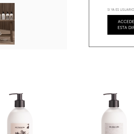
SI YA ES USUAR
ACCEDE
ESTA D