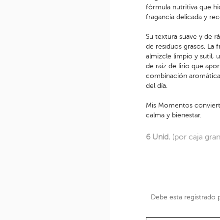
fórmula nutritiva que h
fragancia delicada y re
Su textura suave y de ráp
de residuos grasos. La f
almizcle limpio y sutil
de raíz de lirio que ap
combinación aromática 
del día.
Mis Momentos convierte
calma y bienestar.
6 Unid.
(por caja gra
Debe esta registrado pa