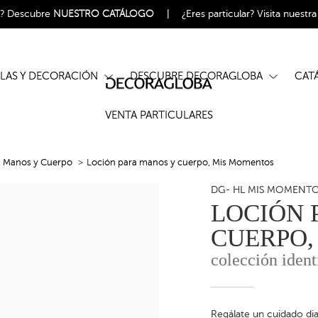
l?
Descubre
NUESTRO CATÁLOGO
|
¿Eres particular?
Visita nuestr
ELAS Y DECORACIÓN
DESCUBRE DECORAGLOBA
CA
VENTA PARTICULARES
a Manos y Cuerpo
Loción para manos y cuerpo, Mis Momentos
DG- HL MIS MOMENT
LOCIÓN 
CUERPO,
colección ident
Regálate un cuidado di