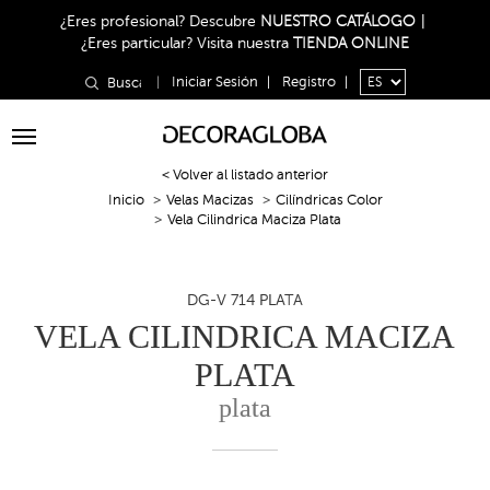
¿Eres profesional?
Descubre
NUESTRO CATÁLOGO
|
¿Eres particular?
Visita nuestra
TIENDA ONLINE
|
Iniciar Sesión
|
Registro
|
Toggle
navigation
< Volver al listado anterior
Inicio
Velas Macizas
Cilíndricas Color
Vela Cilindrica Maciza Plata
DG-V 714 PLATA
VELA CILINDRICA MACIZA
PLATA
plata