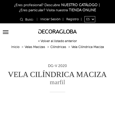
¿Eres profesional?
Descubre
NUESTRO CATÁLOGO
|
¿Eres particular?
Visita nuestra
TIENDA ONLINE
|
Iniciar Sesión
|
Registro
|
Toggle
navigation
< Volver al listado anterior
Inicio
Velas Macizas
Cilíndricas
Vela Cilíndrica Maciza
DG-V 2020
VELA CILÍNDRICA MACIZA
marfil