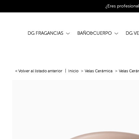
¿Eres profesiona
DG FRAGANCIAS
BAÑO&CUERPO
DG V
< Volver al listado anterior
Inicio
Velas Cerámica
Velas Cerá