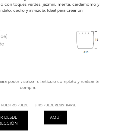
ico con toques verdes, jazmín, menta, cardamomo y
alo, cedro y almizcle. Ideal para crear un
.
nde)
do
ra poder visializar el artículo completo y realizar la
compra.
IO NUESTRO PUEDE
SINO PUEDE REGISTRARSE
R DESDE
AQUÍ
IRECCIÓN