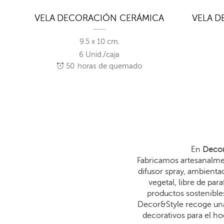
CA
VELA DECORACIÓN CERÁMICA
VELA 
9.5 x 10 cm.
6 Unid./caja
50
horas de quemado
En
Decor
Fabricamos artesanalmen
difusor spray, ambienta
vegetal, libre de p
productos sostenibles
Decor&Style recoge una
decorativos para el ho