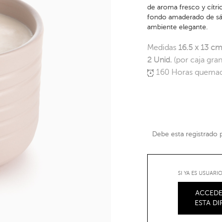
de aroma fresco y cítr
fondo amaderado de sánd
ambiente elegante.
Medidas
16.5 x 13 cm
2 Unid.
(por caja gra
160 Horas quema
Debe esta registrado pa
SI YA ES USUAR
ACCEDE
ESTA D