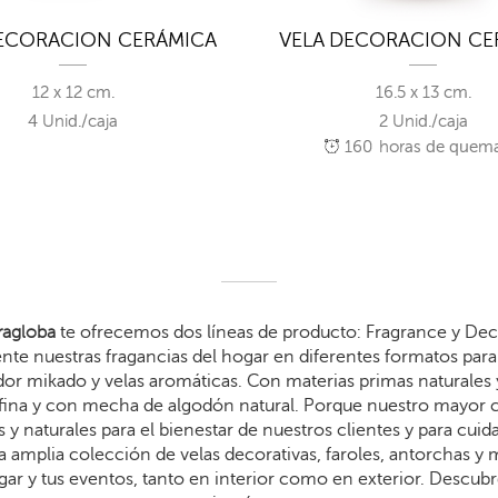
DECORACION CERÁMICA
VELA DECORACION CE
12 x 12 cm.
16.5 x 13 cm.
4 Unid./caja
2 Unid./caja
160
horas de quem
agloba
te ofrecemos dos líneas de producto: Fragrance y Dec
te nuestras fragancias del hogar en diferentes formatos para 
dor mikado y velas aromáticas. Con materias primas naturales 
arafina y con mecha de algodón natural. Porque nuestro mayor
 y naturales para el bienestar de nuestros clientes y para cui
 amplia colección de velas decorativas, faroles, antorchas y
gar y tus eventos, tanto en interior como en exterior. Descub