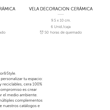
RÁMICA
VELA DECORACION CERÁMICA
V
9.5 x 10 cm.
6 Unid./caja
ado
50
horas de quemado
or&Style.
personalizar tu espacio:
y reciclables, cera 100%
 compromiso es crear
dar el medio ambiente.
 múltiples complementos
re nuestros catálogos e