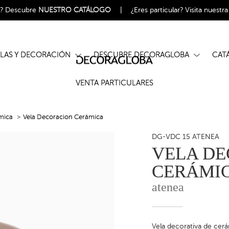
l?
Descubre
NUESTRO CATÁLOGO
|
¿Eres particular?
Visita nuestr
ELAS Y DECORACIÓN
DESCUBRE DECORAGLOBA
CA
VENTA PARTICULARES
mica
Vela Decoracion Cerámica
DG-VDC 15 ATENEA
VELA D
CERÁMI
atenea
Vela decorativa de cer