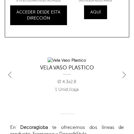
SI YA ES USUARIO NUESTRO PUEDE
SINO PUEDE REGISTRARSE
ACCEDER DESDE ESTA
AQUÍ
DIRECCIÓN
VELA VASO PLASTICO
Ø 4.3x2.8
1 Unid./caja
En
Decoragloba
te ofrecemos dos líneas de
producto: Fragrance y Decor&Style.