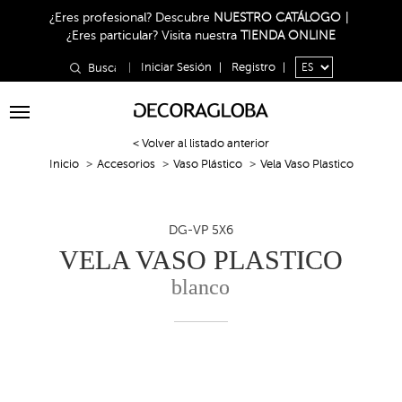
¿Eres profesional?
Descubre
NUESTRO CATÁLOGO
|
¿Eres particular?
Visita nuestra
TIENDA ONLINE
|
Iniciar Sesión
|
Registro
|
Toggle
navigation
< Volver al listado anterior
Inicio
Accesorios
Vaso Plástico
Vela Vaso Plastico
DG-VP 5X6
VELA VASO PLASTICO
blanco