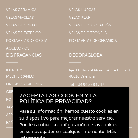
VELAS CERÁMICA
VELAS HUECAS
VELAS MACIZAS
VELAS PILAR
VELAS DE CRISTAL
VELAS DE DECORACIÓN
VELAS DE EXTERIOR
VELAS DE CITRONELA
PORTAVELAS DE CRISTAL
PORTAVELAS DE CERÁMICA
ACCESORIOS
DG FRAGANCIAS
DECORAGLOBA
IDENTITY
Pje. Dr. Bartual Moret, nº 5 – Entlo. B
MEDITERRÁNEO
46010 Valencia
FINLANDIA EXPERIENCE
Tel: +34 96 338 17 17
Fax: +34 96 061 30 14
GRECIA EXPERIENCE
¿ACEPTA LAS COOKIES Y LA
info@decoragloba.com
PORTUGAL EXPERIENCE
POLÍTICA DE PRIVACIDAD?
JAPÓN EXPERIENCE
Para su información, hemos puesto cookies en
ÁFRICA EXPERIENCE
su dispositivo para mejorar nuestro servicio.
BAÑO&CUERPO
Puede cambiar la configuración de las cookies
en su navegador en cualquier momento.
Más