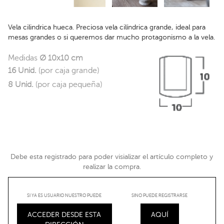
Vela cilindrica hueca. Preciosa vela cilíndrica grande, ideal para
mesas grandes o si queremos dar mucho protagonismo a la vela.
Medidas
Ø 10x10 cm
16 Unid.
(por caja grande)
8 Unid.
(por caja pequeña)
Debe esta registrado para poder visializar el artículo completo y
realizar la compra.
SI YA ES USUARIO NUESTRO PUEDE
SINO PUEDE REGISTRARSE
ACCEDER DESDE ESTA
AQUÍ