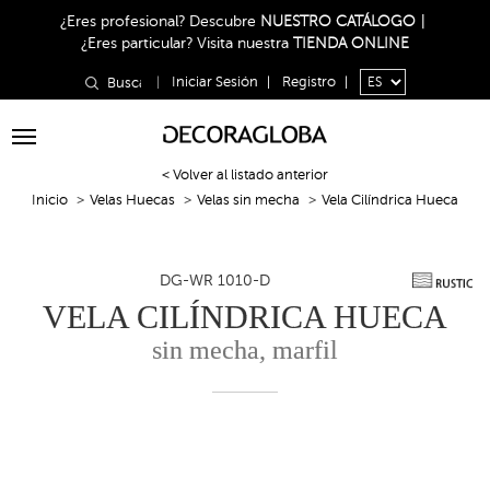
¿Eres profesional?
Descubre
NUESTRO CATÁLOGO
|
¿Eres particular?
Visita nuestra
TIENDA ONLINE
|
Iniciar Sesión
|
Registro
|
Toggle
navigation
< Volver al listado anterior
Inicio
Velas Huecas
Velas sin mecha
Vela Cilíndrica Hueca
DG-WR 1010-D
VELA CILÍNDRICA HUECA
sin mecha, marfil