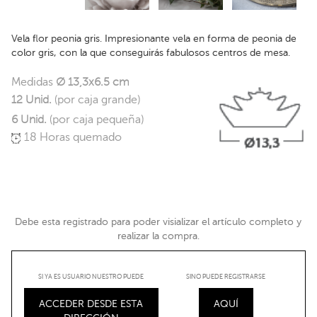
Vela flor peonia gris. Impresionante vela en forma de peonia de
color gris, con la que conseguirás fabulosos centros de mesa.
Medidas
Ø 13,3x6.5 cm
12 Unid.
(por caja grande)
6 Unid.
(por caja pequeña)
18 Horas quemado
Debe esta registrado para poder visializar el artículo completo y
realizar la compra.
SI YA ES USUARIO NUESTRO PUEDE
SINO PUEDE REGISTRARSE
ACCEDER DESDE ESTA
AQUÍ