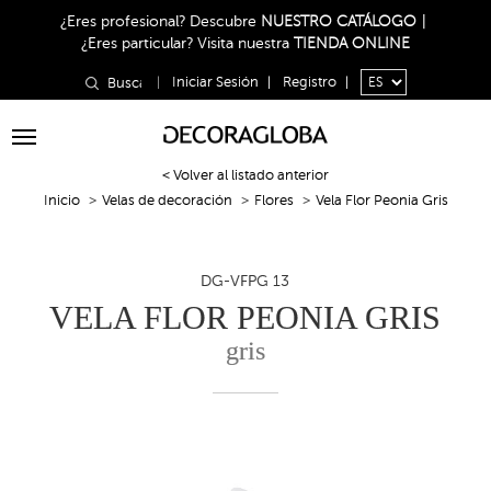
¿Eres profesional?
Descubre
NUESTRO CATÁLOGO
|
¿Eres particular?
Visita nuestra
TIENDA ONLINE
|
Iniciar Sesión
|
Registro
|
Toggle
navigation
< Volver al listado anterior
Inicio
Velas de decoración
Flores
Vela Flor Peonia Gris
DG-VFPG 13
VELA FLOR PEONIA GRIS
gris