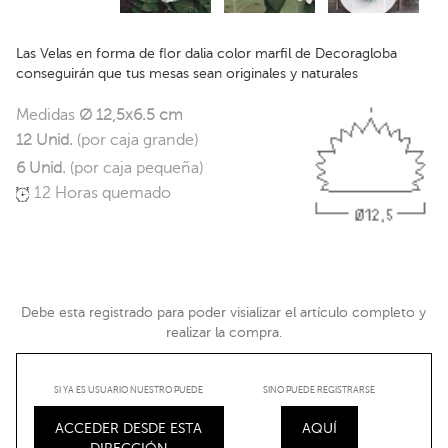
Las Velas en forma de flor dalia color marfil de Decoragloba
conseguirán que tus mesas sean originales y naturales
Medidas
Ø 12,5x6.5 cm
12 Unid.
(por caja grande)
6 Unid.
(por caja pequeña)
12 Horas quemado
Debe esta registrado para poder visializar el artículo completo y
realizar la compra.
SI YA ES USUARIO NUESTRO PUEDE
SINO PUEDE REGISTRARSE
ACCEDER DESDE ESTA
AQUÍ