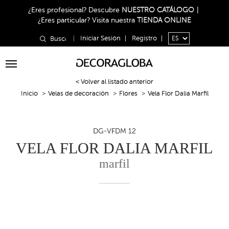
¿Eres profesional?
Descubre
NUESTRO CATÁLOGO
|
¿Eres particular?
Visita nuestra
TIENDA ONLINE
|
Iniciar Sesión
|
Registro
|
Toggle
navigation
< Volver al listado anterior
Inicio
Velas de decoración
Flores
Vela Flor Dalia Marfil
DG-VFDM 12
VELA FLOR DALIA MARFIL
marfil