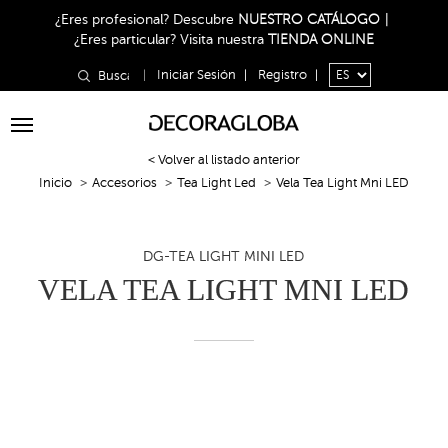
¿Eres profesional?
Descubre
NUESTRO CATÁLOGO
|
¿Eres particular?
Visita nuestra
TIENDA ONLINE
|
Iniciar Sesión
|
Registro
|
Toggle
navigation
< Volver al listado anterior
Inicio
Accesorios
Tea Light Led
Vela Tea Light Mni LED
DG-TEA LIGHT MINI LED
VELA TEA LIGHT MNI LED