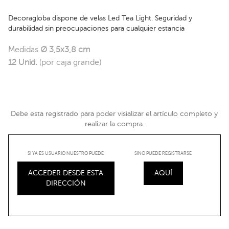
Decoragloba dispone de velas Led Tea Light. Seguridad y
durabilidad sin preocupaciones para cualquier estancia
Medidas
Ø 3,5x3,8 cm
12 Unid.
(por caja grande)
Debe esta registrado para poder visializar el artículo completo y
realizar la compra.
SI YA ES USUARIO NUESTRO PUEDE
SINO PUEDE REGISTRARSE
ACCEDER DESDE ESTA
AQUÍ
DIRECCIÓN