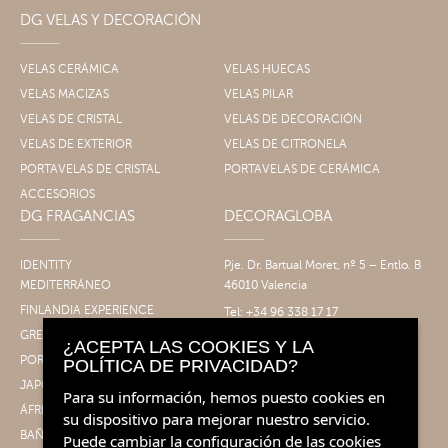
DG VELAS Y DECORACIÓN
VELAS CERÁMICA
VELAS HUECAS
VELAS MACIZAS
VELAS PILAR
VELAS DE CRISTAL
VELAS DE DECORACIÓN
VELAS DE EXTERIOR
VELAS DE CITRONELA
PORTAVELAS DE CRISTAL
PORTAVELAS DE CERÁMICA
ACCESORIOS
DG FRAGANCIAS
DECORAGLOBA
IDENTITY
Pje. Dr. Bartual Moret, nº 5 – Entlo. B
MEDITERRÁNEO
46010 Valencia
FINLANDIA EXPERIENCE
Tel: +34 96 338 17 17
Fax: +34 96 061 30 14
GRECIA EXPERIENCE
¿ACEPTA LAS COOKIES Y LA
info@decoragloba.com
PORTUGAL EXPERIENCE
POLÍTICA DE PRIVACIDAD?
JAPÓN EXPERIENCE
Para su información, hemos puesto cookies en
ÁFRICA EXPERIENCE
su dispositivo para mejorar nuestro servicio.
BAÑO&CUERPO
Puede cambiar la configuración de las cookies