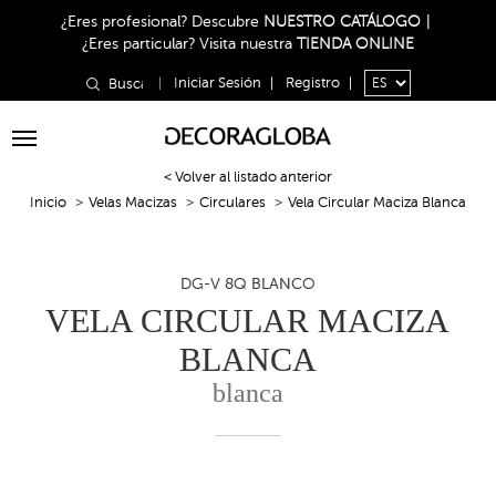
¿Eres profesional?
Descubre
NUESTRO CATÁLOGO
|
¿Eres particular?
Visita nuestra
TIENDA ONLINE
|
Iniciar Sesión
|
Registro
|
Toggle
navigation
< Volver al listado anterior
Inicio
Velas Macizas
Circulares
Vela Circular Maciza Blanca
DG-V 8Q BLANCO
VELA CIRCULAR MACIZA
BLANCA
blanca