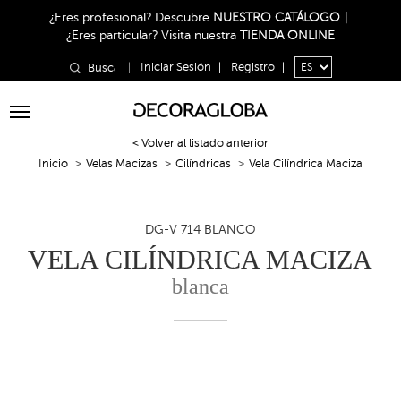
¿Eres profesional?
Descubre
NUESTRO CATÁLOGO
|
¿Eres particular?
Visita nuestra
TIENDA ONLINE
|
Iniciar Sesión
|
Registro
|
Toggle
navigation
< Volver al listado anterior
Inicio
Velas Macizas
Cilíndricas
Vela Cilíndrica Maciza
DG-V 714 BLANCO
VELA CILÍNDRICA MACIZA
blanca