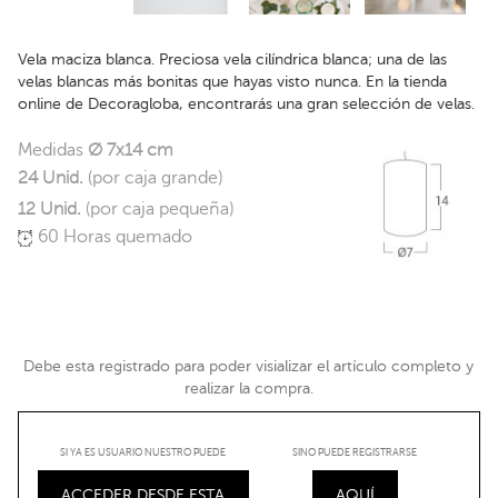
Vela maciza blanca. Preciosa vela cilíndrica blanca; una de las
velas blancas más bonitas que hayas visto nunca. En la tienda
online de Decoragloba, encontrarás una gran selección de velas.
Medidas
Ø 7x14 cm
24 Unid.
(por caja grande)
12 Unid.
(por caja pequeña)
60 Horas quemado
Debe esta registrado para poder visializar el artículo completo y
realizar la compra.
SI YA ES USUARIO NUESTRO PUEDE
SINO PUEDE REGISTRARSE
ACCEDER DESDE ESTA
AQUÍ