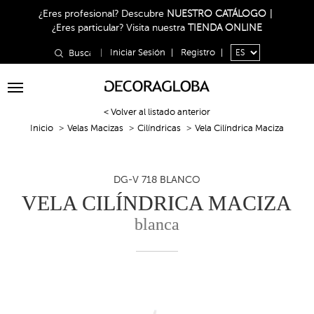
¿Eres profesional?
Descubre
NUESTRO CATÁLOGO
|
¿Eres particular?
Visita nuestra
TIENDA ONLINE
|
Iniciar Sesión
|
Registro
|
Toggle
navigation
< Volver al listado anterior
Inicio
Velas Macizas
Cilíndricas
Vela Cilíndrica Maciza
DG-V 718 BLANCO
VELA CILÍNDRICA MACIZA
blanca