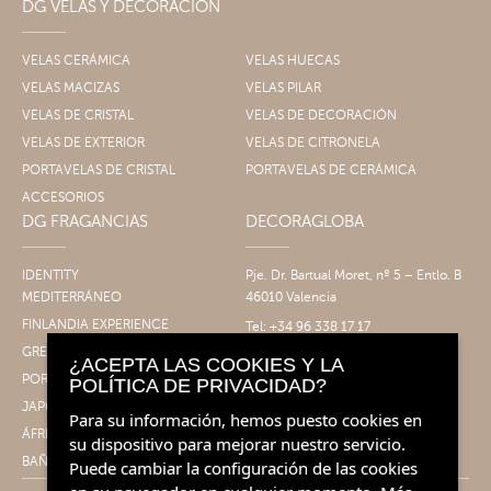
DG VELAS Y DECORACIÓN
VELAS CERÁMICA
VELAS HUECAS
VELAS MACIZAS
VELAS PILAR
VELAS DE CRISTAL
VELAS DE DECORACIÓN
VELAS DE EXTERIOR
VELAS DE CITRONELA
PORTAVELAS DE CRISTAL
PORTAVELAS DE CERÁMICA
ACCESORIOS
DG FRAGANCIAS
DECORAGLOBA
IDENTITY
Pje. Dr. Bartual Moret, nº 5 – Entlo. B
MEDITERRÁNEO
46010 Valencia
FINLANDIA EXPERIENCE
Tel: +34 96 338 17 17
Fax: +34 96 061 30 14
GRECIA EXPERIENCE
¿ACEPTA LAS COOKIES Y LA
info@decoragloba.com
PORTUGAL EXPERIENCE
POLÍTICA DE PRIVACIDAD?
JAPÓN EXPERIENCE
Para su información, hemos puesto cookies en
ÁFRICA EXPERIENCE
su dispositivo para mejorar nuestro servicio.
BAÑO&CUERPO
Puede cambiar la configuración de las cookies