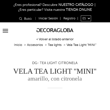
¿Eres profesional?
Descubre
NUESTRO CATÁLOGO
|
¿Eres particular?
Visita nuestra
TIENDA ONLINE
|
Iniciar Sesión
|
Registro
|
Toggle
navigation
< Volver al listado anterior
Inicio
Accesorios
Tea lights
Vela Tea Light "MINI"
DG- TEA LIGHT CITRONELA
VELA TEA LIGHT "MINI"
amarillo, con citronela