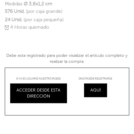
Medidas
Ø 3,8x1,2 cm
576 Unid.
(por caja grande)
24 Unid.
(por caja pequeña)
4 Horas quemado
Debe esta registrado para poder visializar el artículo completo y
realizar la compra.
SI YA ES USUARIO NUESTRO PUEDE
SINO PUEDE REGISTRARSE
ACCEDER DESDE ESTA
AQUÍ
DIRECCIÓN