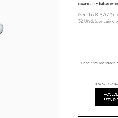
estanques y balsas en e
Medidas
Ø 9,7x7,2 c
32 Unid.
(por caja gr
Debe esta registrado pa
SI YA ES USUAR
ACCEDE
ESTA D