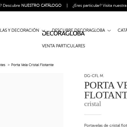
l?
Descubre
NUESTRO CATÁLOGO
|
¿Eres particular?
Visita nuestr
ELAS Y DECORACIÓN
DESCUBRE DECORAGLOBA
CA
VENTA PARTICULARES
ntes
Porta Vela Cristal Flotante
DG-CFL M.
PORTA V
FLOTAN
cristal
Portavelas de cristal fl