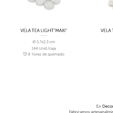
VELA TEA LIGHT"MAXI"
VELA 
Ø 5,7x2,3 cm
144 Unid./caja
8
horas de quemado
En
Decor
Fabricamos artesanalmen