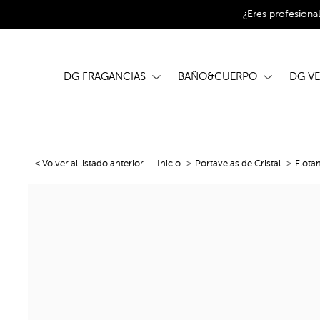
¿Eres profesiona
DG FRAGANCIAS
BAÑO&CUERPO
DG V
< Volver al listado anterior
Inicio
Portavelas de Cristal
Flota