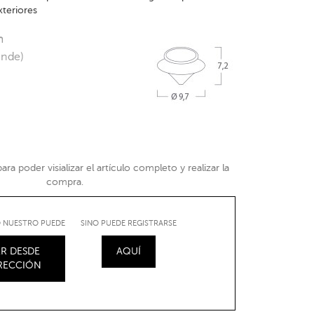
xteriores
m
ande)
ra poder visializar el artículo completo y realizar la
compra.
IO NUESTRO PUEDE
SINO PUEDE REGISTRARSE
R DESDE
AQUÍ
IRECCIÓN