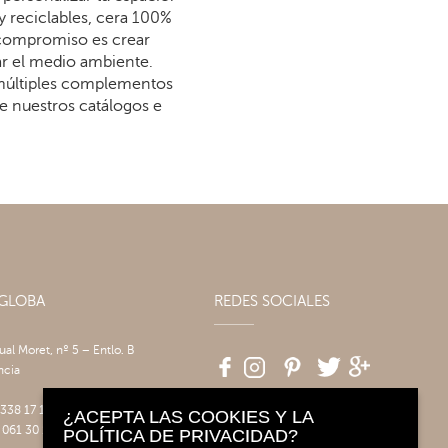
y reciclables, cera 100%
 compromiso es crear
dar el medio ambiente.
 múltiples complementos
re nuestros catálogos e
AGLOBA
REDES SOCIALES
tual Moret, nº 5 – Entlo. B
ncia
 338 17 17
¿ACEPTA LAS COOKIES Y LA
 061 30 14
POLÍTICA DE PRIVACIDAD?