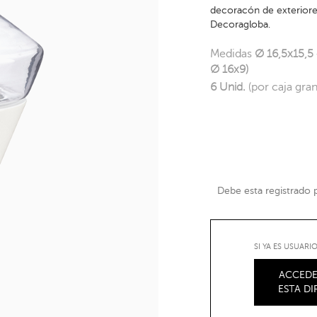
decoracón de exteriores
Decoragloba.
Medidas
Ø 16,5x15,5
Ø 16x9)
6 Unid.
(por caja gra
Debe esta registrado pa
SI YA ES USUAR
ACCEDE
ESTA D