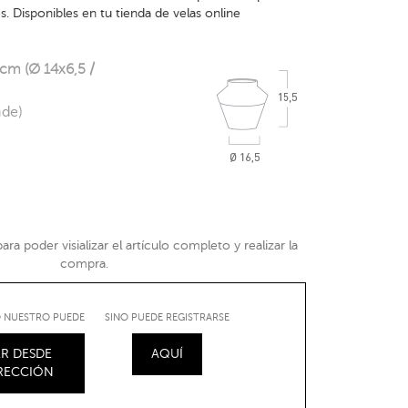
. Disponibles en tu tienda de velas online
 cm (Ø 14x6,5 /
nde)
ra poder visializar el artículo completo y realizar la
compra.
IO NUESTRO PUEDE
SINO PUEDE REGISTRARSE
R DESDE
AQUÍ
IRECCIÓN