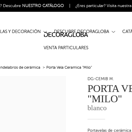
l?
Descubre
NUESTRO CATÁLOGO
|
¿Eres particular?
Visita nuestr
ELAS Y DECORACIÓN
DESCUBRE DECORAGLOBA
CA
VENTA PARTICULARES
ndelabros de cerámica
Porta Vela Ceramica "Milo"
DG-CEMIB M.
PORTA V
"MILO"
blanco
Portavelas de cerámica