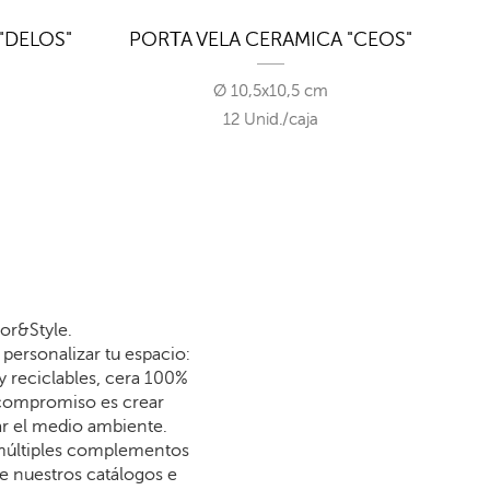
"DELOS"
PORTA VELA CERAMICA "CEOS"
Ø 10,5x10,5 cm
12 Unid./caja
or&Style.
personalizar tu espacio:
y reciclables, cera 100%
 compromiso es crear
dar el medio ambiente.
 múltiples complementos
re nuestros catálogos e