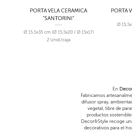
A"
PORTA VELA CERAMICA
PORTA V
"SANTORINI"
Ø 15,5x
Ø 15,5x35 cm (Ø 15,5x20 / Ø 15x17)
2 Unid./caja
En
Decor
Fabricamos artesanalmen
difusor spray, ambienta
vegetal, libre de p
productos sostenibles
Decor&Style recoge una
decorativos para el ho