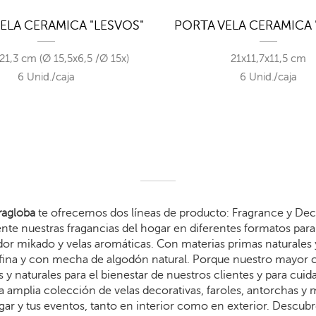
ELA CERAMICA "LESVOS"
PORTA VELA CERAMICA 
21,3 cm (Ø 15,5x6,5 /Ø 15x)
21x11,7x11,5 cm
6 Unid./caja
6 Unid./caja
agloba
te ofrecemos dos líneas de producto: Fragrance y Dec
te nuestras fragancias del hogar en diferentes formatos para 
dor mikado y velas aromáticas. Con materias primas naturales 
arafina y con mecha de algodón natural. Porque nuestro mayor
 y naturales para el bienestar de nuestros clientes y para cui
 amplia colección de velas decorativas, faroles, antorchas y
gar y tus eventos, tanto en interior como en exterior. Descub