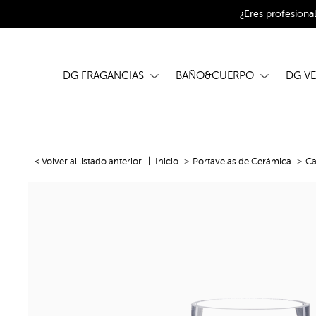
¿Eres profesiona
DG FRAGANCIAS
BAÑO&CUERPO
DG V
< Volver al listado anterior
Inicio
Portavelas de Cerámica
Ca