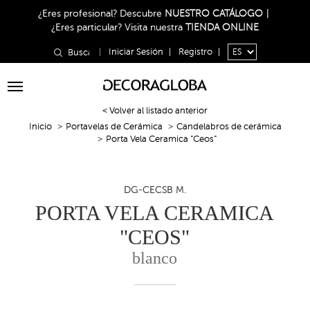
¿Eres profesional?
Descubre
NUESTRO CATÁLOGO
|
¿Eres particular?
Visita nuestra
TIENDA ONLINE
|
Iniciar Sesión
|
Registro
|
Toggle
navigation
< Volver al listado anterior
Inicio
Portavelas de Cerámica
Candelabros de cerámica
Porta Vela Ceramica "Ceos"
DG-CECSB M.
PORTA VELA CERAMICA
"CEOS"
blanco