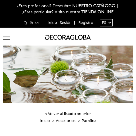
¿Eres profesional?
Descubre
NUESTRO CATÁLOGO
|
¿Eres particular?
Visita nuestra
TIENDA ONLINE
|
Iniciar Sesión
|
Registro
|
Toggle
navigation
< Volver al listado anterior
Inicio
Accesorios
Parafina