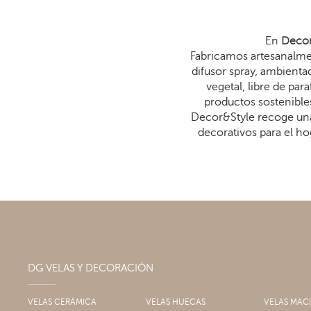
En
Decor
Fabricamos artesanalmen
difusor spray, ambienta
vegetal, libre de p
productos sostenibles
Decor&Style recoge una
decorativos para el ho
DG VELAS Y DECORACIÓN
VELAS CERÁMICA
VELAS HUECAS
VELAS MAC