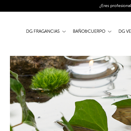
¿Eres profesiona
DG FRAGANCIAS
BAÑO&CUERPO
DG V