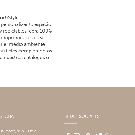
or&Style.
personalizar tu espacio:
y reciclables, cera 100%
 compromiso es crear
dar el medio ambiente.
 múltiples complementos
re nuestros catálogos e
AGLOBA
REDES SOCIALES
tual Moret, nº 5 – Entlo. B