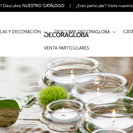
l?
Descubre
NUESTRO CATÁLOGO
|
¿Eres particular?
Visita nuestr
ELAS Y DECORACIÓN
DESCUBRE DECORAGLOBA
CA
VENTA PARTICULARES